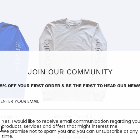
JOIN OUR COMMUNITY
15% OFF YOUR FIRST ORDER & BE THE FIRST TO HEAR OUR NEWS
eimagine
Recréer. T-shirt à
Yes, I would like to receive email communication regarding you
lue
manches longues
products, services and offers that might interest me.
Reimagine I
79.00
We promise not to spam you and you can unsubscribe at any
time.
£56.00
£79.00