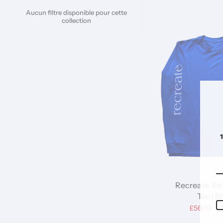
Aucun filtre disponible pour cette
collection
Recreate. R
Tee I B
£56.00
£