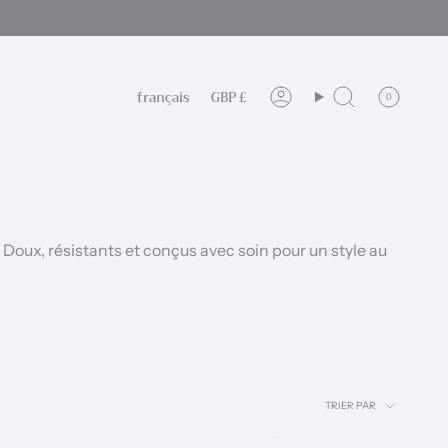
Langue
Devise
français
GBP £
0
Compte
Recherche
 Doux, résistants et conçus avec soin pour un style au
Trier
TRIER PAR
par