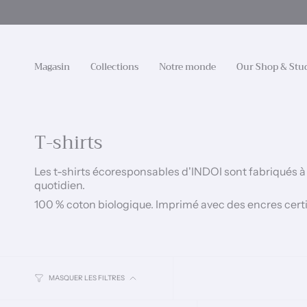
Passer
au
contenu
de
la
Magasin
Collections
Notre monde
Our Shop & Stu
page
T-shirts
Les t-shirts écoresponsables d'INDOI sont fabriqués à 
quotidien.
100 % coton biologique. Imprimé avec des encres cert
MASQUER LES FILTRES