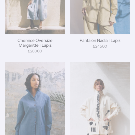
Chemise Oversize
Pantalon Nadia I Lapiz
Margaritte I Lapiz
£245.00
£280.00