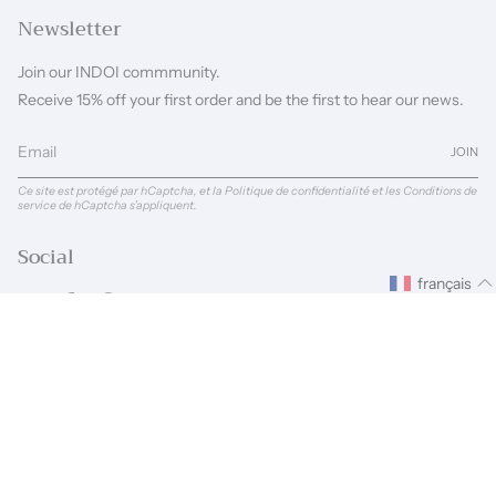
Newsletter
Join our INDOI commmunity.
Receive 15% off your first order and be the first to hear our news.
JOIN
Ce site est protégé par hCaptcha, et la
Politique de confidentialité
et les
Conditions de
service
de hCaptcha s’appliquent.
Social
français
Instagram
Facebook
Pinterest
Linkedin
Langue
Devise
FRANÇAIS
GBP £
© INDOI 2026
Commerce électronique propulsé par Shopify