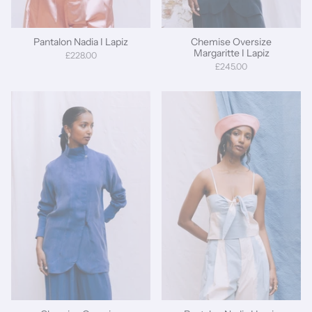
Pantalon Nadia I Lapiz
Chemise Oversize
Margaritte I Lapiz
£228.00
£245.00