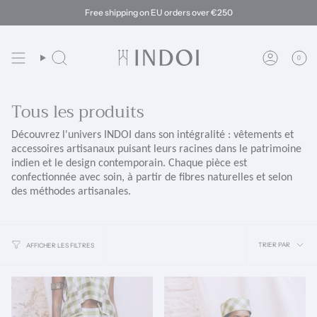
Passer
Free shipping on EU orders over €250
au
contenu
de
la
0
Recherche
Compte
page
Tous les produits
Découvrez l'univers INDOI dans son intégralité : vêtements et
accessoires artisanaux puisant leurs racines dans le patrimoine
indien et le design contemporain. Chaque pièce est
confectionnée avec soin, à partir de fibres naturelles et selon
des méthodes artisanales.
Trier
TRIER PAR
AFFICHER LES FILTRES
par