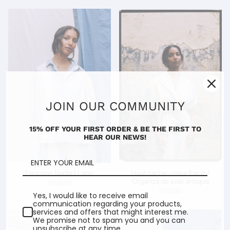
JOIN OUR COMMUNITY
15% OFF YOUR FIRST ORDER & BE THE FIRST TO
HEAR OUR NEWS!
Pantalon Nadia I Lapiz
Haut cache-cœur Farah I
Organza de soie antique
£228.00
£210.00
Yes, I would like to receive email
communication regarding your products,
services and offers that might interest me.
We promise not to spam you and you can
unsubscribe at any time.