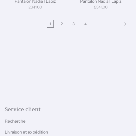
Pantalon Nadia I Lapiz
Pantalon Nadia I Lapiz
£341.00
£341.00
1
2
3
4
Service client
Recherche
Livraison et expédition