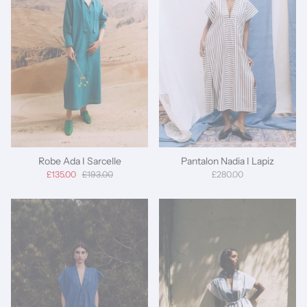
Robe Ada I Sarcelle
Pantalon Nadia I Lapiz
£135.00
£193.00
£280.00