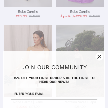
Robe Camille
Robe Camille
£172.00
£245.00
À partir de
£132.00
£245.00
JOIN OUR COMMUNITY
15% OFF YOUR FIRST ORDER & BE THE FIRST TO
HEAR OUR NEWS!
Robe Halima | Blanc
Pantalon Nadia I Lapiz
£123.00
£175.00
£254.00