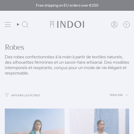
Passer
Free shipping on EU orders over €250
au
contenu
de
la
0
Recherche
Compte
page
Robes
Des robes confectionnées à la main à partir de textiles naturels,
des silhouettes féminines et un savoir-faire artisanal. Des modèles
intemporels et respirants, conçus pour un mode de vie élégant et
responsable.
Trier
TRIER PAR
AFFICHER LES FILTRES
par