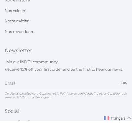
Notre histoire
Nos valeurs
Notre métier
Nos revendeurs
Newsletter
Join our INDOI commmunity.
Receive 15% off your first order and be the first to hear our news.
JOIN
Ce site est protégé par hCaptcha, et la
Politique de confidentialité
et les
Conditions de
service
de hCaptcha s’appliquent.
Social
français
Instagram
Facebook
Pinterest
Linkedin