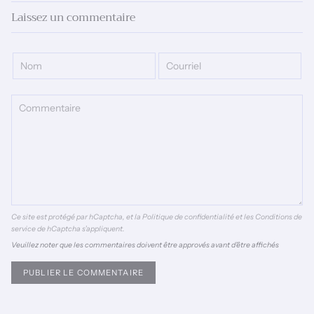
Laissez un commentaire
Ce site est protégé par hCaptcha, et la
Politique de confidentialité
et les
Conditions de
service
de hCaptcha s’appliquent.
Veuillez noter que les commentaires doivent être approvés avant d'être affichés