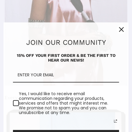
JOIN OUR COMMUNITY
15% OFF YOUR FIRST ORDER & BE THE FIRST TO
HEAR OUR NEWS!
Yes, I would like to receive email
Every Thread Has Already Lived a Life
communication regarding your products,
services and offers that might interest me.
We promise not to spam you and you can
unsubscribe at any time.