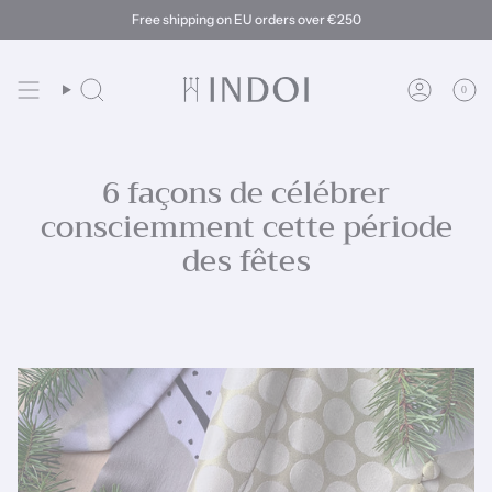
Passer
Free shipping on EU orders over €250
au
contenu
de
la
0
Recherche
Compte
page
6 façons de célébrer
consciemment cette période
des fêtes