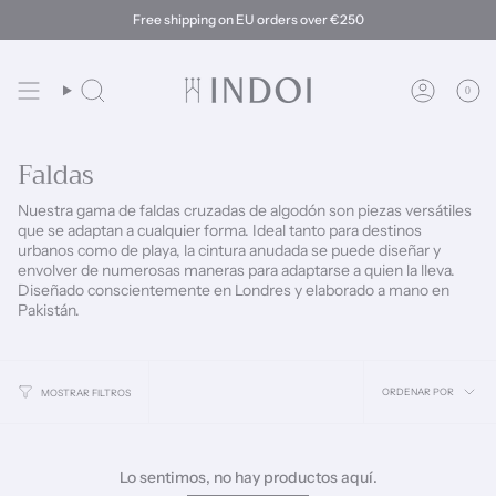
Ir
Free shipping on EU orders over €250
al
contenido
0
Búsqueda
Cuenta
Faldas
Nuestra gama de faldas cruzadas de algodón son piezas versátiles
que se adaptan a cualquier forma. Ideal tanto para destinos
urbanos como de playa, la cintura anudada se puede diseñar y
envolver de numerosas maneras para adaptarse a quien la lleva.
Diseñado conscientemente en Londres y elaborado a mano en
Pakistán.
Ordena
ORDENAR POR
MOSTRAR FILTROS
por
Lo sentimos, no hay productos aquí.