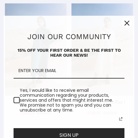
JOIN OUR COMMUNITY
15% OFF YOUR FIRST ORDER & BE THE FIRST TO
HEAR OUR NEWS!
Yes, I would like to receive email
communication regarding your products,
services and offers that might interest me.
Vestido Camisero Riaz I
Vestido Camisero Riaz I
We promise not to spam you and you can
Azul Marino
Crudo
unsubscribe at any time.
£135.00
£193.00
£135.00
£193.00
SIGN UP