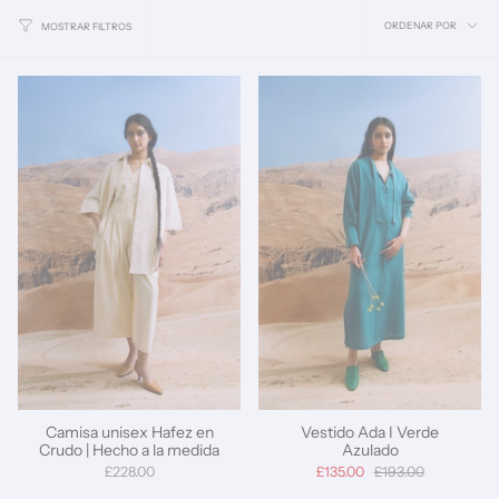
Ordena
ORDENAR POR
MOSTRAR FILTROS
por
Camisa unisex Hafez en
Vestido Ada I Verde
Crudo | Hecho a la medida
Azulado
£228.00
£135.00
£193.00