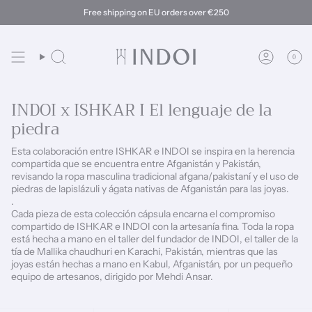
Ir
Free shipping on EU orders over €250
al
contenido
0
Búsqueda
Cuenta
INDOI x ISHKAR I El lenguaje de la
piedra
Esta colaboración entre ISHKAR e INDOI se inspira en la herencia
compartida que se encuentra entre Afganistán y Pakistán,
revisando la ropa masculina tradicional afgana/pakistaní y el uso de
piedras de lapislázuli y ágata nativas de Afganistán para las joyas.
.
Cada pieza de esta colección cápsula encarna el compromiso
compartido de ISHKAR e INDOI con la artesanía fina. Toda la ropa
está hecha a mano en el taller del fundador de INDOI, el taller de la
tía de Mallika chaudhuri en Karachi, Pakistán, mientras que las
joyas están hechas a mano en Kabul, Afganistán, por un pequeño
equipo de artesanos, dirigido por Mehdi Ansar.