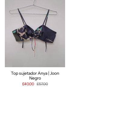
Top sujetador Anya | Joon
Negro
£40.00
£57.00