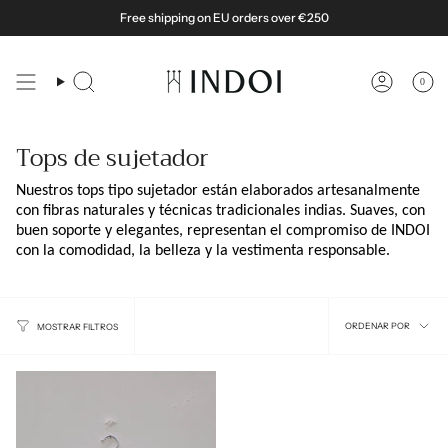
Ir
Free shipping on EU orders over €250
al
contenido
0
Búsqueda
Cuenta
Tops de sujetador
Nuestros tops tipo sujetador están elaborados artesanalmente
con fibras naturales y técnicas tradicionales indias. Suaves, con
buen soporte y elegantes, representan el compromiso de INDOI
con la comodidad, la belleza y la vestimenta responsable.
Ordena
ORDENAR POR
MOSTRAR FILTROS
por