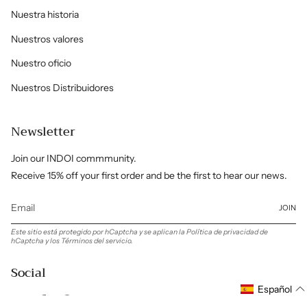
Nuestra historia
Nuestros valores
Nuestro oficio
Nuestros Distribuidores
Newsletter
Join our INDOI commmunity.
Receive 15% off your first order and be the first to hear our news.
JOIN
Este sitio está protegido por hCaptcha y se aplican
la Política de privacidad de
hCaptcha
y los
Términos del servicio.
Social
Español
Instagram
Facebook
Pinterest
Linkedin