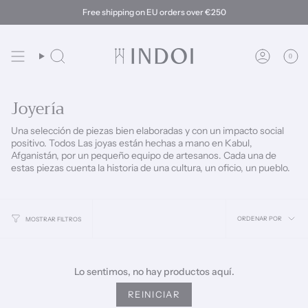
Ir
Free shipping on EU orders over €250
al
contenido
0
Búsqueda
Cuenta
Joyería
Una selección de piezas bien elaboradas y con un impacto social
positivo. Todos
Las joyas están hechas a mano en Kabul,
Afganistán, por un pequeño equipo de artesanos.
Cada una de
estas piezas cuenta la historia de una cultura, un oficio, un pueblo.
Ordena
ORDENAR POR
MOSTRAR FILTROS
por
Lo sentimos, no hay productos aquí.
REINICIAR