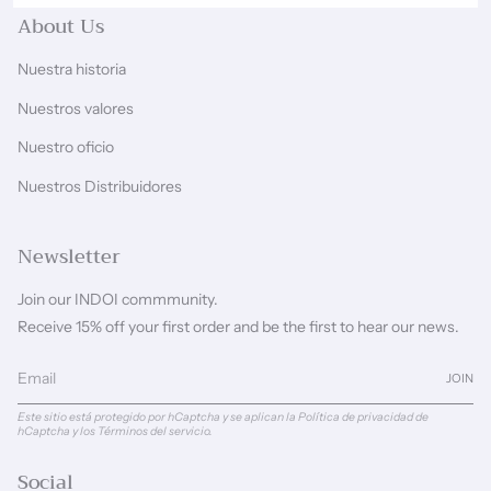
About Us
Nuestra historia
Nuestros valores
Nuestro oficio
Nuestros Distribuidores
Newsletter
Join our INDOI commmunity.
Receive 15% off your first order and be the first to hear our news.
JOIN
Este sitio está protegido por hCaptcha y se aplican
la Política de privacidad de
hCaptcha
y los
Términos del servicio.
Social