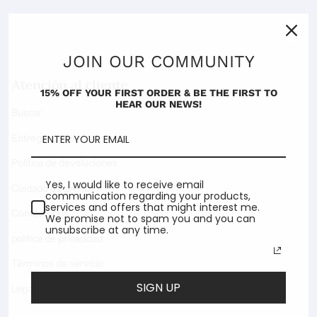
JOIN OUR COMMUNITY
Atención al cliente
15% OFF YOUR FIRST ORDER & BE THE FIRST TO
HEAR OUR NEWS!
Buscar
Entrega y envío
Política de devoluciones
Yes, I would like to receive email
Cuidado de prenda
communication regarding your products,
services and offers that might interest me.
Contáctenos
We promise not to spam you and you can
unsubscribe at any time.
política de privacidad
Términos de servicio
SIGN UP
Legal Notice