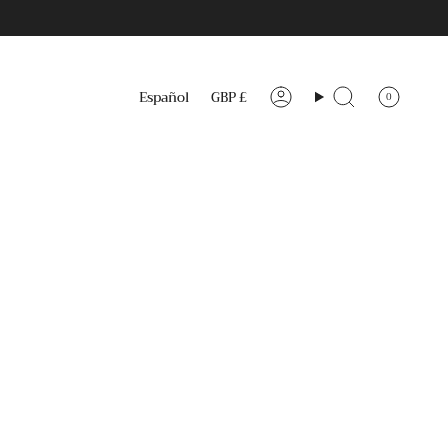
Idioma
Moneda
Español
GBP £
0
Cuenta
Búsqueda