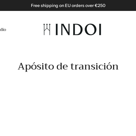
Free shipping on EU orders over €250
dio
Apósito de transición