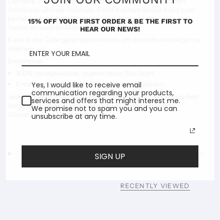
Der tiefe V-Ausschnitt, die kniehohen Schlitze, die weiten
Armlöcher und die Oversize-Form machen dieses Kleid zum
perfekten kühlenden Sommerkleid, das man sowohl in der
15% OFF YOUR FIRST ORDER & BE THE FIRST TO
Sonne als auch im Mondschein tragen kann.
HEAR OUR NEWS!
Kann in der Taille gebunden werden, um es noch vielseitiger zu
machen.
Einzelheiten
100% handgewebter, regenerativer Bio-Stoff.
Entworfen und hergestellt in Barcelona, Spanien.
Yes, I would like to receive email
communication regarding your products,
Jedes Kleidungsstück von Indoi wird in sorgfältiger Handarbeit
services and offers that might interest me.
hergestellt. Jede Abweichung ist Teil des einzigartigen
We promise not to spam you and you can
Charakters des Kleidungsstücks.
unsubscribe at any time.
Delivery & Shipping
SIGN UP
RECENTLY VIEWED