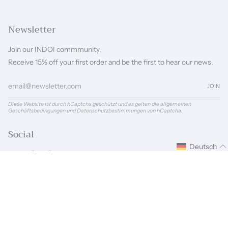
Newsletter
Join our INDOI commmunity.
Receive 15% off your first order and be the first to hear our news.
JOIN
Diese Website ist durch hCaptcha geschützt und es gelten die
allgemeinen
Geschäftsbedingungen
und
Datenschutzbestimmungen
von hCaptcha.
Social
Deutsch
Instagram
Facebook
Pinterest
Linkedin
Sprache
Währung
DEUTSCH
GBP £
© INDOI 2026
Powered by Shopify